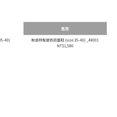
售完
5-40)
軟底時髦銀色芭蕾鞋 (size:35-40) _48001
NT$1,580