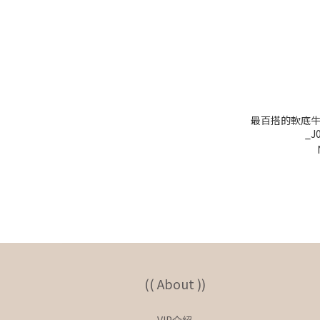
最百搭的軟底牛津瑪
_J
(( About ))
VIP介紹