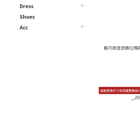
Dress
Shoes
Acc
輕巧耐走的軟Q瑪莉珍芭
超取更換尺寸來回運費需自