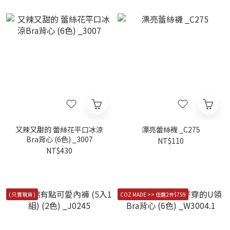
又辣又甜的 蕾絲花平口冰涼
漂亮蕾絲襪 _C275
Bra背心 (6色) _3007
NT$110
NT$430
( 只賣現貨 )
COZ MADE >> 任選2件$759