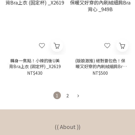
轉身一焦點！小辣的後U美
(版娘激推) 絕對要包色！保
背Bra上衣 (固定杯) _X2619
暖又好穿的內刷絨細肩Bra
背心 _949B
NT$430
NT$500
1
2
(( About ))