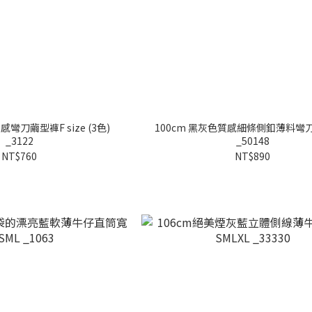
感彎刀繭型褲F size (3色)
100cm 黑灰色質感細條側釦薄料彎刀褲
_3122
_50148
NT$760
NT$890