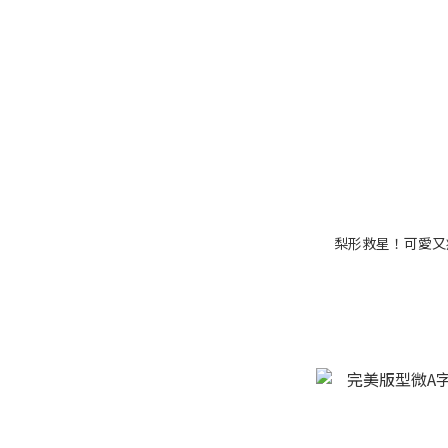
梨形救星！可愛又瘦的