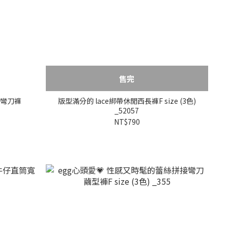
售完
仔彎刀褲
版型滿分的 lace綁帶休閒西長褲F size (3色)
_52057
NT$790