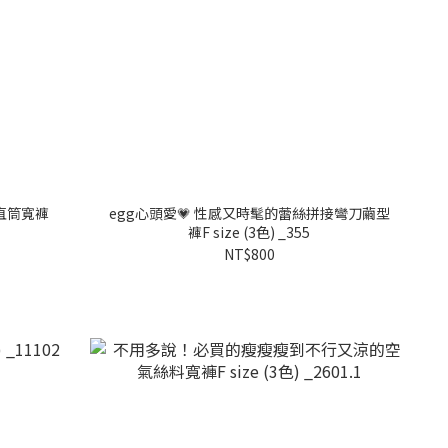
直筒寬褲
egg心頭愛💗 性感又時髦的蕾絲拼接彎刀繭型
褲F size (3色) _355
NT$800