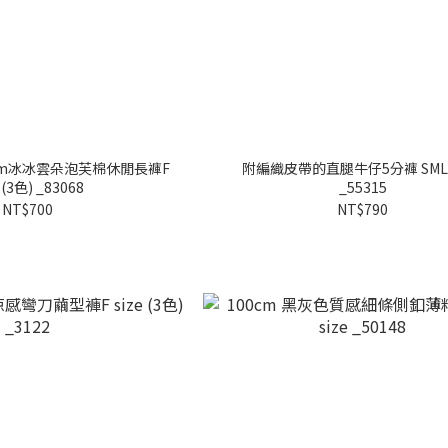
cm冰冰雲朵泡芙棉休閒長褲F
附編織皮帶的直腿牛仔5分褲 SML 
 (3色) _83068
_55315
NT$700
NT$790