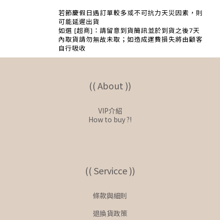
若節慶假日遇訂單較多或不可抗力天災因素，則
可能延遲出貨
如選 [超商]：請留意到貨簡訊並於到貨之後7
天
內取貨請勿無故未取；如造成運費損失將由顧客
自行吸收
(( About ))
VIP介紹
How to buy ?!
(( Servicce ))
條款與細則
退換貨政策