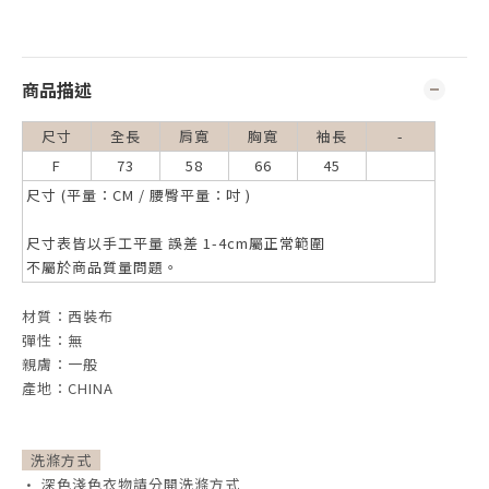
商品描述
尺寸
全長
肩寬
胸寬
袖長
-
F
73
58
66
45
尺寸 (平量：CM / 腰臀平量：吋 )
尺寸表皆以手工平量 誤差 1-4cm屬正常範圍
不屬於商品質量問題。
材質：西裝布
彈性：無
親膚：一般
產地：CHINA
洗滌方式
• 深色淺色衣物請分開洗滌方式