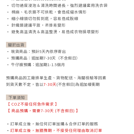
• 切勿過度浸泡＆清洗時間過長，強烈建議套用洗衣袋
• 棉麻、毛衣類不可烘乾，會造成縮水情形
• 細小線頭切勿剪到底，容易造成脫線
• 針織類建議平放，吊掛易變形
• 避免高溫清洗＆高溫整燙，易造成衣物損壞變形
關於出貨
• 現貨商品：預計5天內依序寄出
• 預購商品：追加期7-30天（不含假日）
• 牛仔褲預購：追加期1-1.5個月
預購商品因工廠排單生產、貨物配送、海關檢驗等因素
到貨天數不定，
皆以
7-30天
(不含假日)為追加緩衝期
下單須知
【
COZ不接任何急件需求
】
【
商品預購，需要7-30天 (不含假日)
】
•
訂單成立後，無任何訂單加購＆合併訂單的服務
•
訂單成立後，無猶豫期，不接受任何理由取消訂單