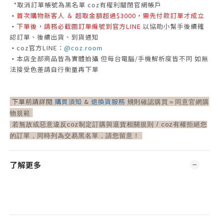
*取消訂單帳號為黑名單 coz有權利關閉官網帳戶
•
首次購物新客人 ＆ 超取金額超過$3000，需先付款訂單才成立
•
下單後，請務必截圖訂單編號到官方LINE
以協助小幫手後續確
認訂單、後續出貨、到貨通知
•
coz官方LINE：
@coz.room
•
本店全部商品皆為實體拍攝 但每台電腦/手機解析度皆不同 如無
法接受色差請自行衡量再下單
下單前請詳閱
購買須知
&
退換貨服務
規則
確認購買＝
同意官網購
物規範
若無故或惡意違反coz制定訂購與退貨相關規則 /
coz有權拒絕您
的訂單，同時列為交易黑名單，請您留意！
了解更多