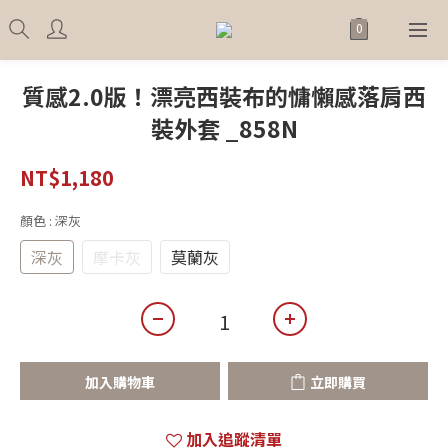
質感2.0版！漂亮西裝布的慵懶感落肩西
裝外套 _858N
NT$1,180
顏色
: 深灰
深灰
摩卡灰
莫蘭灰
加入購物車
立即購買
加入追蹤清單