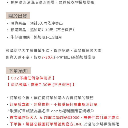
• 避免高溫清洗＆高溫整燙，易造成衣物損壞變形
關於出貨
• 現貨商品：預計5天內依序寄出
• 預購商品：追加期7-30天（不含假日）
• 牛仔褲預購：追加期1-1.5個月
預購商品因工廠排單生產、貨物配送、海關檢驗等因素
到貨天數不定，
皆以
7-30天
(不含假日)為追加緩衝期
下單須知
【
COZ不接任何急件需求
】
【
商品預購，需要7-30天 (不含假日)
】
•
訂單成立後，無任何訂單加購＆合併訂單的服務
•
訂單成立後，無猶豫期，不接受任何理由取消訂單
*取消訂單帳號為黑名單 coz有權利關閉官網帳戶
•
首次購物新客人 ＆ 超取金額超過$3000，需先付款訂單才成立
•
下單後，請務必截圖訂單編號到官方LINE
以協助小幫手後續確