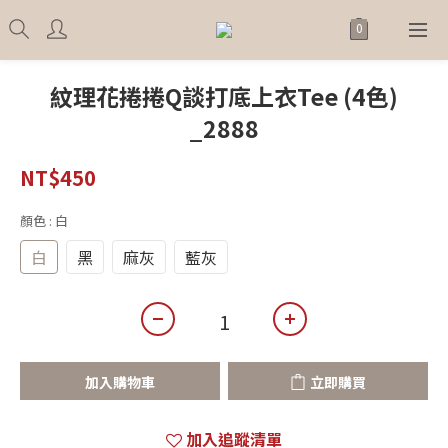
紋理花捲捲Q談打底上衣Tee (4色)
_2888
NT$450
顏色
: 白
白
黑
麻灰
藍灰
加入購物車
立即購買
加入追蹤清單