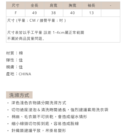
尺寸
全長
肩寬
胸寬
袖長
-
F
49
38
40
13
尺寸 (平量：CM / 腰臀平量：吋 )
尺寸表皆以手工平量 誤差 1-4cm屬正常範圍
不屬於商品質量問題。
材質：棉
彈性：佳
親膚：佳
產地：CHINA
洗滌方式
• 深色淺色衣物請分開洗滌方式
• 切勿過度浸泡＆清洗時間過長，強烈建議套用洗衣袋
• 棉麻、毛衣類不可烘乾，會造成縮水情形
• 細小線頭切勿剪到底，容易造成脫線
• 針織類建議平放，吊掛易變形