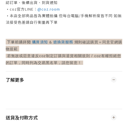
認訂單、後續出貨、到貨通知
•
coz官方LINE：
@coz.room
•
本店全部商品皆為實體拍攝
但每台電腦/手機解析度皆不同
如無
法接受色差請自行衡量再下單
下單前請詳閱
購買須知
&
退換貨服務
規則
確認購買＝
同意官網購
物規範
若無故或惡意違反coz制定訂購與退貨相關規則 /
coz有權拒絕您
的訂單，同時列為交易黑名單，請您留意！
了解更多
送貨及付款方式