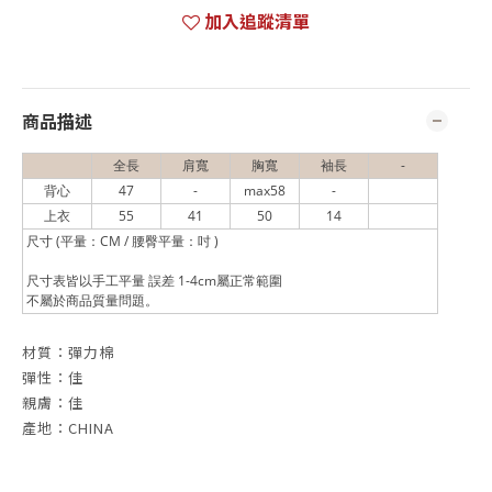
加入追蹤清單
商品描述
全長
肩寬
胸寬
袖長
-
背心
47
-
max58
-
上衣
55
41
50
14
尺寸 (平量：CM / 腰臀平量：吋 )
尺寸表皆以手工平量 誤差 1-4cm屬正常範圍
不屬於商品質量問題。
材質：彈力棉
彈性：佳
親膚：佳
產地：CHINA