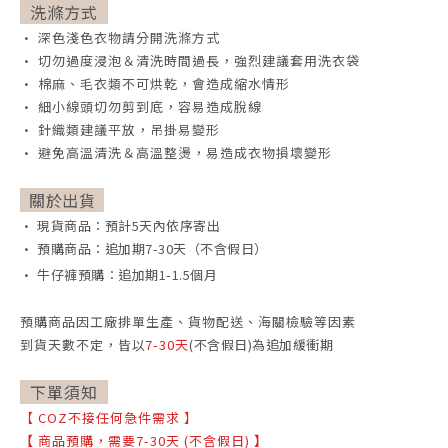
洗滌方式
• 深色淺色衣物請分開洗滌方式
• 切勿過度浸泡＆清洗時間過長，強烈建議套用洗衣袋
• 棉麻、毛衣類不可烘乾，會造成縮水情形
• 細小線頭切勿剪到底，容易造成脫線
• 針織類建議平放，吊掛易變形
• 避免高溫清洗＆高溫整燙，易造成衣物損壞變形
關於出貨
• 現貨商品：預計5天內依序寄出
• 預購商品：追加期7-30天（不含假日）
• 牛仔褲預購：追加期1-1.5個月
預購商品因工廠排單生產、貨物配送、海關檢驗等因素
到貨天數不定，
皆以
7-30天
(不含假日)為追加緩衝期
下單須知
【
COZ不接任何急件需求
】
【
商品預購，需要7-30天 (不含假日)
】