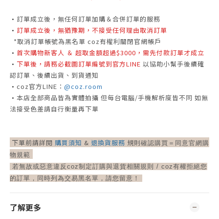
•
訂單成立後，無任何訂單加購＆合併訂單的服務
•
訂單成立後，無猶豫期，不接受任何理由取消訂單
*取消訂單帳號為黑名單 coz有權利關閉官網帳戶
•
首次購物新客人 ＆ 超取金額超過$3000，需先付款訂單才成立
•
下單後，請務必截圖訂單編號到官方LINE
以協助小幫手後續確
認訂單、後續出貨、到貨通知
•
coz官方LINE：
@coz.room
•
本店全部商品皆為實體拍攝
但每台電腦/手機解析度皆不同
如無
法接受色差請自行衡量再下單
下單前請詳閱
購買須知
&
退換貨服務
規則
確認購買＝
同意官網購
物規範
若無故或惡意違反coz制定訂購與退貨相關規則 /
coz有權拒絕您
的訂單，同時列為交易黑名單，請您留意！
了解更多