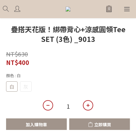
疊搭天花版！綁帶背心+涼感圓領Tee
SET (3色) _9013
NT$630
NT$400
顏色
: 白
白
灰
加入購物車
立即購買