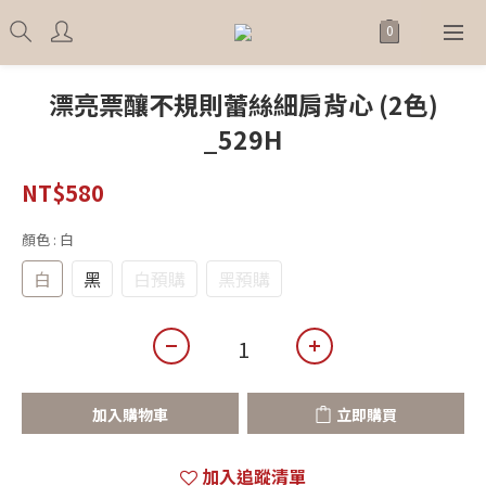
漂亮票釀不規則蕾絲細肩背心 (2色)
_529H
NT$580
顏色
: 白
白
黑
白預購
黑預購
加入購物車
立即購買
加入追蹤清單