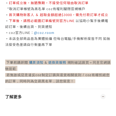
•
訂單成立後，無猶豫期，不接受任何理由取消訂單
*取消訂單帳號為黑名單 coz有權利關閉官網帳戶
•
首次購物新客人 ＆ 超取金額超過$3000，需先付款訂單才成立
•
下單後，請務必截圖訂單編號到官方LINE
以協助小幫手後續確
認訂單、後續出貨、到貨通知
•
coz官方LINE：
@coz.room
•
本店全部商品皆為實體拍攝
但每台電腦/手機解析度皆不同
如無
法接受色差請自行衡量再下單
下單前請詳閱
購買須知
&
退換貨服務
規則
確認購買＝
同意官網購
物規範
若無故或惡意違反coz制定訂購與退貨相關規則 /
coz有權拒絕您
的訂單，同時列為交易黑名單，請您留意！
了解更多