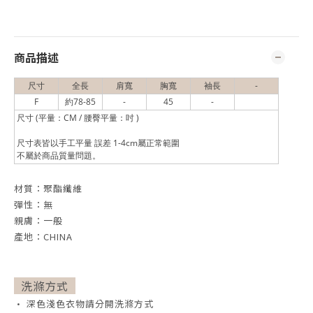
商品描述
尺寸
全長
肩寬
胸寬
袖長
-
F
約78-85
-
45
-
尺寸 (平量：CM / 腰臀平量：吋 )
尺寸表皆以手工平量 誤差 1-4cm屬正常範圍
不屬於商品質量問題。
材質：聚酯纖維
彈性：無
親膚：一般
產地：CHINA
洗滌方式
• 深色淺色衣物請分開洗滌方式