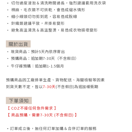
• 切勿過度浸泡＆清洗時間過長，強烈建議套用洗衣袋
• 棉麻、毛衣類不可烘乾，會造成縮水情形
• 細小線頭切勿剪到底，容易造成脫線
• 針織類建議平放，吊掛易變形
• 避免高溫清洗＆高溫整燙，易造成衣物損壞變形
關於出貨
• 現貨商品：預計5天內依序寄出
• 預購商品：追加期7-30天（不含假日）
• 牛仔褲預購：追加期1-1.5個月
預購商品因工廠排單生產、貨物配送、海關檢驗等因素
到貨天數不定，
皆以
7-30天
(不含假日)為追加緩衝期
下單須知
【
COZ不接任何急件需求
】
【
商品預購，需要7-30天 (不含假日)
】
•
訂單成立後，無任何訂單加購＆合併訂單的服務