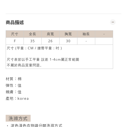
商品描述
尺寸
全長
肩寬
胸寬
袖長
-
F
35
26
30
-
尺寸 (平量：CM / 腰臀平量：吋 )
尺寸表皆以手工平量 誤差 1-4cm屬正常範圍
不屬於商品質量問題。
材質：棉
彈性：佳
親膚：佳
產地：korea
洗滌方式
• 深色淺色衣物請分開洗滌方式