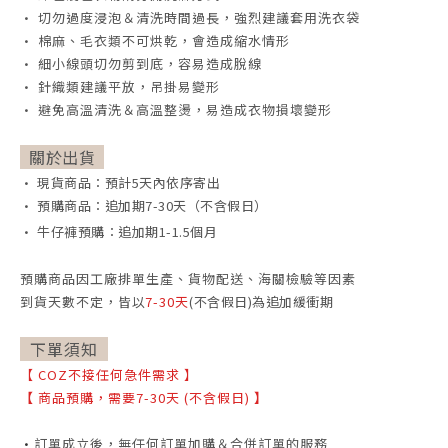
• 切勿過度浸泡＆清洗時間過長，強烈建議套用洗衣袋
• 棉麻、毛衣類不可烘乾，會造成縮水情形
• 細小線頭切勿剪到底，容易造成脫線
• 針織類建議平放，吊掛易變形
• 避免高溫清洗＆高溫整燙，易造成衣物損壞變形
關於出貨
• 現貨商品：預計5天內依序寄出
• 預購商品：追加期7-30天（不含假日）
• 牛仔褲預購：追加期1-1.5個月
預購商品因工廠排單生產、貨物配送、海關檢驗等因素
到貨天數不定，
皆以
7-30天
(不含假日)為追加緩衝期
下單須知
【
COZ不接任何急件需求
】
【
商品預購，需要7-30天 (不含假日)
】
•
訂單成立後，無任何訂單加購＆合併訂單的服務