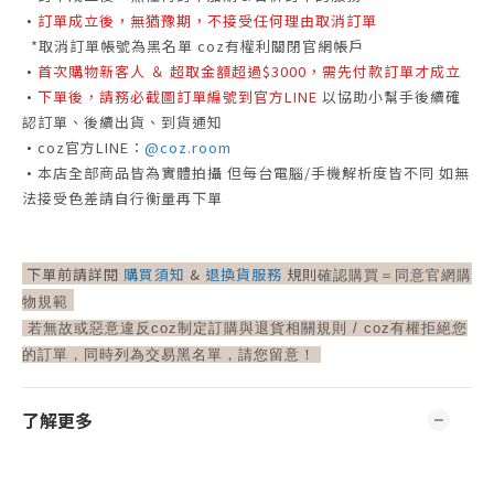
•
訂單成立後，無猶豫期，不接受任何理由取消訂單
*取消訂單帳號為黑名單 coz有權利關閉官網帳戶
•
首次購物新客人 ＆ 超取金額超過$3000，需先付款訂單才成立
•
下單後，請務必截圖訂單編號到官方LINE
以協助小幫手後續確
認訂單、後續出貨、到貨通知
•
coz官方LINE：
@coz.room
•
本店全部商品皆為實體拍攝
但每台電腦/手機解析度皆不同
如無
法接受色差請自行衡量再下單
下單前請詳閱
購買須知
&
退換貨服務
規則
確認購買＝
同意官網購
物規範
若無故或惡意違反coz制定訂購與退貨相關規則 /
coz有權拒絕您
的訂單，同時列為交易黑名單，請您留意！
了解更多