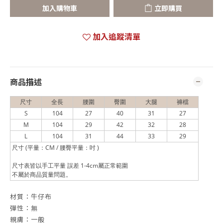
加入購物車
立即購買
加入追蹤清單
商品描述
尺寸
全長
腰圍
臀圍
大腿
褲檔
S
104
27
40
31
27
M
104
29
42
32
28
L
104
31
44
33
29
尺寸 (平量：CM / 腰臀平量：吋 )
尺寸表皆以手工平量 誤差 1-4cm屬正常範圍
不屬於商品質量問題。
材質：牛仔布
彈性：無
親膚：一般