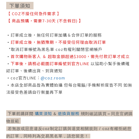
下單須知
【
COZ不接任何急件需求
】
【
商品預購，需要7-30天 (不含假日)
】
•
訂單成立後，無任何訂單加購＆合併訂單的服務
•
訂單成立後，無猶豫期，不接受任何理由取消訂單
*取消訂單帳號為黑名單 coz有權利關閉官網帳戶
•
首次購物新客人 ＆ 超取金額超過$3000，需先付款訂單才成立
•
下單後，請務必截圖訂單編號到官方LINE
以協助小幫手後續確
認訂單、後續出貨、到貨通知
•
coz官方LINE：
@coz.room
•
本店全部商品皆為實體拍攝
但每台電腦/手機解析度皆不同
如無
法接受色差請自行衡量再下單
下單前請詳閱
購買須知
&
退換貨服務
規則
確認購買＝
同意官網購
物規範
若無故或惡意違反coz制定訂購與退貨相關規則 /
coz有權拒絕您
的訂單，同時列為交易黑名單，請您留意！