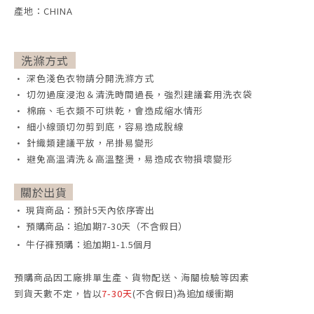
產地：CHINA
洗滌方式
• 深色淺色衣物請分開洗滌方式
• 切勿過度浸泡＆清洗時間過長，強烈建議套用洗衣袋
• 棉麻、毛衣類不可烘乾，會造成縮水情形
• 細小線頭切勿剪到底，容易造成脫線
• 針織類建議平放，吊掛易變形
• 避免高溫清洗＆高溫整燙，易造成衣物損壞變形
關於出貨
• 現貨商品：預計5天內依序寄出
• 預購商品：追加期7-30天（不含假日）
• 牛仔褲預購：追加期1-1.5個月
預購商品因工廠排單生產、貨物配送、海關檢驗等因素
到貨天數不定，
皆以
7-30天
(不含假日)為追加緩衝期