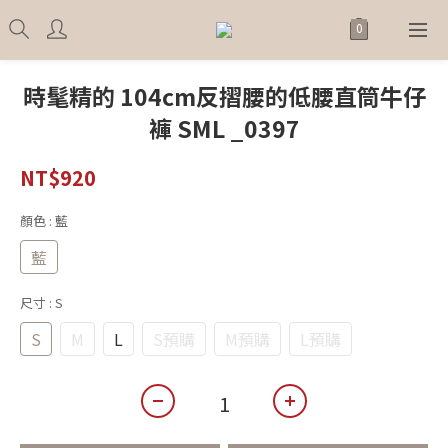
時髦精的 104cm反摺腰的低腰直筒牛仔
褲 SML _0397
NT$920
顏色
: 藍
藍
尺寸
: S
S
M
L
S預購
M預購
L預購