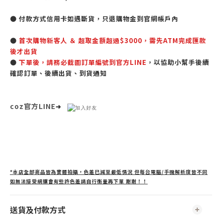
● 付款方式信用卡如遇斷貨，只退購物金到官網帳戶內
●
首次購物新客人 ＆ 超取金額超過$3000，需先ATM完成匯款
後才出貨
●
下單後，請務必截圖訂單編號到官方LINE
，以協助小幫手後續
確認訂單、後續出貨、到貨通知
coz官方LINE
➜
*本店全部商品皆為實體拍攝，色差已減至最低情況 但每台電腦/手機解析度皆不同
如無法接受網購會有些許色差請自行衡量再下單 謝謝！！
送貨及付款方式