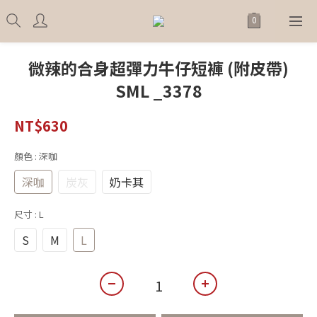
微辣的合身超彈力牛仔短褲 (附皮帶)
SML _3378
NT$630
顏色
: 深咖
深咖
炭灰
奶卡其
尺寸
: L
S
M
L