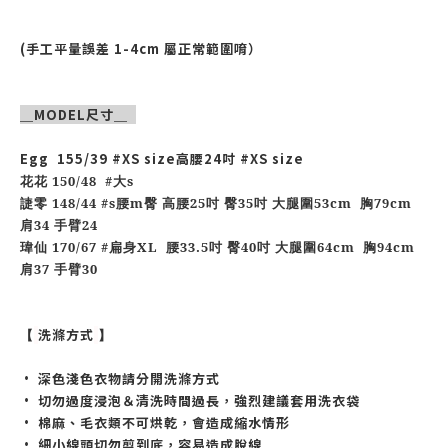
(手工平量誤差 1-4cm 屬正常範圍唷）
＿MODEL尺寸＿
Egg 155/39
#XS size
高腰24吋 #XS size
花花 150/48
#大s
誱零 148/44
#s腰m臀 高腰25吋 臀35吋 大腿圍53cm 胸79cm
肩34 手臂24
瑋仙 170/67 #扁身XL 腰33.5吋 臀40吋 大腿圍64cm 胸94cm
肩37 手臂30
洗滌方式
【
】
• 深色淺色衣物請分開洗滌方式
• 切勿過度浸泡＆清洗時間過長，強烈建議套用洗衣袋
• 棉麻、毛衣類不可烘乾，會造成縮水情形
• 細小線頭切勿剪到底，容易造成脫線