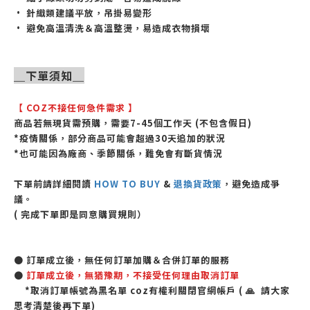
• 針織類建議平放，吊掛易變形
• 避免高溫清洗＆高溫整燙，易造成衣物損壞
＿下單須知＿
【
COZ不接任何急件需求
】
商品若無現貨需預購，需要7-45個工作天 (不包含假日)
*疫情關係，部分商品可能會超過30天追加的狀況
*也可能因為廠商、季節關係，難免會有斷貨情況
下單前請詳細閱讀
HOW TO BUY
&
退換貨政策
，避免造成爭
議。
( 完成下單即是同意購買規則）
●
訂單成立後，無任何訂單加購＆合併訂單的服務
●
訂單成立後，無猶豫期，不接受任何理由取消訂單
*取消訂單帳號為黑名單 coz有權利關閉官網帳戶 ( 🙏 請大家
思考清楚後再下單)