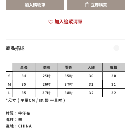
加入購物車
立即購買
加入追蹤清單
商品描述
全長
腰圍
臀圍
大腿
褲擋
S
34
25吋
35吋
30
30
Ｍ
35
26吋
37吋
31
31
Ｌ
35
37吋
38吋
32
32
*尺寸
( 平量CM / 腰.臀 平量吋 )
材質：牛仔布
彈性：無
產地：CHINA