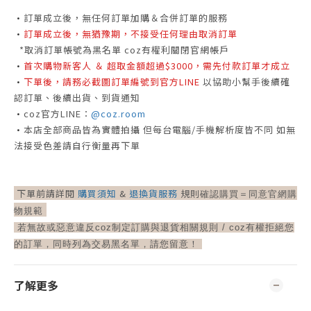
•
訂單成立後，無任何訂單加購＆合併訂單的服務
•
訂單成立後，無猶豫期，不接受任何理由取消訂單
*取消訂單帳號為黑名單 coz有權利關閉官網帳戶
•
首次購物新客人 ＆ 超取金額超過$3000，需先付款訂單才成立
•
下單後，請務必截圖訂單編號到官方LINE
以協助小幫手後續確
認訂單、後續出貨、到貨通知
•
coz官方LINE：
@coz.room
•
本店全部商品皆為實體拍攝
但每台電腦/手機解析度皆不同
如無
法接受色差請自行衡量再下單
下單前請詳閱
購買須知
&
退換貨服務
規則
確認購買＝
同意官網購
物規範
若無故或惡意違反coz制定訂購與退貨相關規則 /
coz有權拒絕您
的訂單，同時列為交易黑名單，請您留意！
了解更多