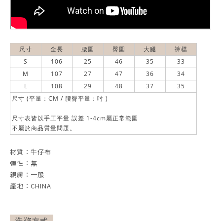
尺寸
全長
腰圍
臀圍
大腿
褲檔
S
106
25
46
35
33
M
107
27
47
36
34
L
108
29
48
37
35
尺寸 (平量：CM / 腰臀平量：吋 )
尺寸表皆以手工平量 誤差 1-4cm屬正常範圍
不屬於商品質量問題。
材質：牛仔布
彈性：無
親膚：一般
產地：CHINA
洗滌方式