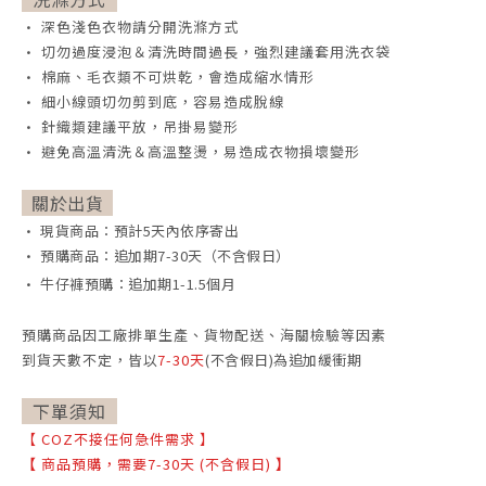
• 深色淺色衣物請分開洗滌方式
• 切勿過度浸泡＆清洗時間過長，強烈建議套用洗衣袋
• 棉麻、毛衣類不可烘乾，會造成縮水情形
• 細小線頭切勿剪到底，容易造成脫線
• 針織類建議平放，吊掛易變形
• 避免高溫清洗＆高溫整燙，易造成衣物損壞變形
關於出貨
• 現貨商品：預計5天內依序寄出
• 預購商品：追加期7-30天（不含假日）
• 牛仔褲預購：追加期1-1.5個月
預購商品因工廠排單生產、貨物配送、海關檢驗等因素
到貨天數不定，
皆以
7-30天
(不含假日)為追加緩衝期
下單須知
【
COZ不接任何急件需求
】
【
商品預購，需要7-30天 (不含假日)
】